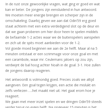
In de rust onze gewoonlijke vragen, wat ging er goed en wat
kan er beter. De jongens zijn eensluidend in hun antwoord.
We moeten meer energie brengen en scherper zijn in de
omschakeling. Daarbij geven we aan dat Odin’59 erg goed
staat achterin met een extra verdedigend slot op de deur en
dat we gaan proberen om hier door heen te spelen middels
de befaamde 1-2 acties waar we de buitenspelers aanspelen
en zich uit de spits moet aanbieden voor de 1-2.
Vol goede moed beginnen we aan de 2e helft. Maar al na 5
minuten ontstaat er een scrimmage voor onze goal en met
een carambole, waar mr. Ceulemans jaloers op zou zijn,
verdwijnt de bal hoog achter Noah in de goal. 3-1. Hoe zullen
de jongens daarop reageren.
Het antwoordt is volmondig goed. Precies zoals we altijd
aangeven. Een goal tegen krijgen, een actie die mislukt en
zelfs verliezen …..het maakt niet uit. Het gaat erom hoe je
reageert.
We gaan met meer inzet spelen en we dringen Odin’59 steeds
verder terug op eigen helft. Na ongeveer 15 minuten is het