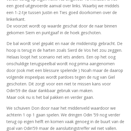
een goed uitgevoerde aanval over links. Waarbij we middels
een 1-2-tje tussen Justin en Ties goed doorkomen over de
linkerkant.
De voorzet wordt op waarde geschat door de naar binnen
gekomen Siem en puntgaaf in de hoek geschoten.
De bal wordt snel gepakt en naar de middenstip gebracht. De
hoop is terug in de harten zoals Sierd de Vos het zou zeggen.
Helaas loopt het scenario net iets anders. Een op het oog
onschuldige terugspeelbal wordt nog prima aangenomen
door (ook met een blessure spelende ) Noah maar de daarop
volgende inspeelpas wordt pardoes tegen de rug van Giel
geschoten. Dit zorgt voor een niet te missen kans voor
Odin’59 die daar dankbaar gebruik van maken.
Maar ook nu is het bal pakken en verder gaan.
We schuiven Don door naar het middenveld waardoor we
achterin 1 op 1 gaan spelen. We dringen Odin ’59 nog verder
terug op eigen helft en komen vaak genoeg in de buurt van de
goal van Odin’59 maar de aansluitingstreffer wil niet vallen.