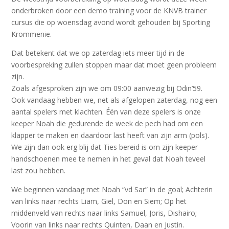
onderbroken door een demo training voor de KNVB trainer
cursus die op woensdag avond wordt gehouden bij Sporting
Krommenie.
Dat betekent dat we op zaterdag iets meer tijd in de
voorbespreking zullen stoppen maar dat moet geen probleem
zijn.
Zoals afgesproken zijn we om 09:00 aanwezig bij Odin’59.
Ook vandaag hebben we, net als afgelopen zaterdag, nog een
aantal spelers met klachten. Één van deze spelers is onze
keeper Noah die gedurende de week de pech had om een
klapper te maken en daardoor last heeft van zijn arm (pols).
We zijn dan ook erg blij dat Ties bereid is om zijn keeper
handschoenen mee te nemen in het geval dat Noah teveel
last zou hebben.
We beginnen vandaag met Noah “vd Sar” in de goal; Achterin
van links naar rechts Liam, Giel, Don en Siem; Op het
middenveld van rechts naar links Samuel, Joris, Dishairo;
Voorin van links naar rechts Quinten, Daan en Justin.