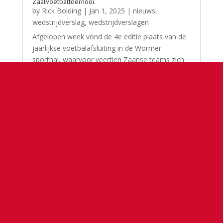
Zaalvoetbaltoernooi.
by
Rick Bolding
|
Jan 1, 2025
|
nieuws
,
wedstrijdverslag
,
wedstrijdverslagen
Afgelopen week vond de 4e editie plaats van de
jaarlijkse voetbalafsluiting in de Wormer
sporthal, waarvoor veertien Zaanse teams zich
hadden aangemeld. De ploegen waren
onderverdeeld over drie poules en speelden
vorige week haar poulewedstrijden. Fortuna
Wormerveer...