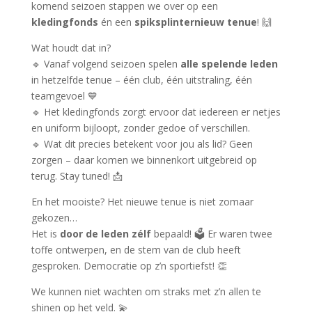
komend seizoen stappen we over op een
kledingfonds
én een
spiksplinternieuw tenue
! 🙌
Wat houdt dat in?
🔹 Vanaf volgend seizoen spelen
alle spelende leden
in hetzelfde tenue – één club, één uitstraling, één
teamgevoel 💙
🔹 Het kledingfonds zorgt ervoor dat iedereen er netjes
en uniform bijloopt, zonder gedoe of verschillen.
🔹 Wat dit precies betekent voor jou als lid? Geen
zorgen – daar komen we binnenkort uitgebreid op
terug. Stay tuned! 📩
En het mooiste? Het nieuwe tenue is niet zomaar
gekozen…
Het is
door de leden zélf
bepaald! 🗳️ Er waren twee
toffe ontwerpen, en de stem van de club heeft
gesproken. Democratie op z’n sportiefst! 👏
We kunnen niet wachten om straks met z’n allen te
shinen op het veld. 💫