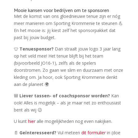
Mooie kansen voor bedrijven om te sponsoren
Met de komst van ons gloednieuwe tenue zijn er nóg
meer manieren om Sporting Krommenie te steunen 💪
En het mooie is: jij kiest zelf het sponsorpakket dat
past bij jouw budget.
👕
Tenuesponsor?
Dan straalt jouw logo 3 jaar lang
op het veld mee! Het tenue blijft bij het team
(bijvoorbeeld JO16-1), zelfs als de spelers
doorstromen. Zo gaan we slim en duurzaam met onze
kleding om. Ja hoor, ook Sporting Krommenie denkt
aan de planeet 🌍
🎒
Liever tassen- of coachsponsor worden?
Kan
ook! Alles is mogelijk – als je maar net zo enthousiast
bent als wij 😉
U kunt
hier
alle mogelijkheden nog even nakijken.
📄
Geïnteresseerd?
Vul meteen
dit formulier
in (doe