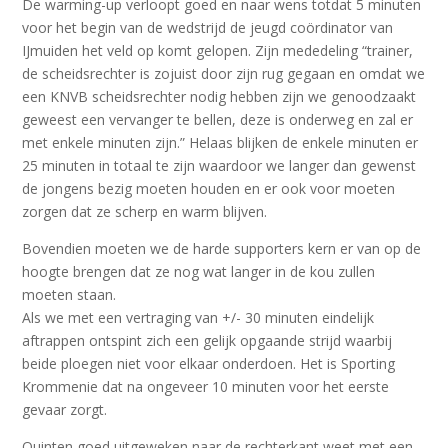
De warming-up verloopt goed en naar wens totdat 5 minuten
voor het begin van de wedstrijd de jeugd coördinator van
IJmuiden het veld op komt gelopen. Zijn mededeling “trainer,
de scheidsrechter is zojuist door zijn rug gegaan en omdat we
een KNVB scheidsrechter nodig hebben zijn we genoodzaakt
geweest een vervanger te bellen, deze is onderweg en zal er
met enkele minuten zijn.” Helaas blijken de enkele minuten er
25 minuten in totaal te zijn waardoor we langer dan gewenst
de jongens bezig moeten houden en er ook voor moeten
zorgen dat ze scherp en warm blijven.
Bovendien moeten we de harde supporters kern er van op de
hoogte brengen dat ze nog wat langer in de kou zullen
moeten staan.
Als we met een vertraging van +/- 30 minuten eindelijk
aftrappen ontspint zich een gelijk opgaande strijd waarbij
beide ploegen niet voor elkaar onderdoen. Het is Sporting
Krommenie dat na ongeveer 10 minuten voor het eerste
gevaar zorgt.
Quinten goed uitgeweken naar de rechterkant weet met een