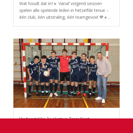
Wat houdt dat in?🔹 Vanaf volgend seizoen
spelen alle spelende leden in hetzelfde tenue –
één club, één uitstraling, één teamgevoel 💙🔹...
Verdienstelijke 2e plaats in Zaans Kerst
Zaalvoetbaltoernooi.
by
Rick Bolding
|
Jan 1, 2025
|
nieuws
,