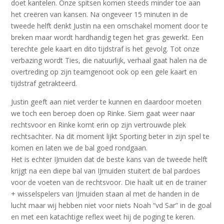
doet kantelen. Onze spitsen komen steeds minder toe aan
het creëren van kansen. Na ongeveer 15 minuten in de
tweede helft denkt Justin na een omschakel moment door te
breken maar wordt hardhandig tegen het gras gewerkt. Een
terechte gele kaart en dito tijdstraf is het gevolg. Tot onze
verbazing wordt Ties, die natuurlijk, verhaal gaat halen na de
overtreding op zijn teamgenoot ook op een gele kaart en
tijdstraf getrakteerd.
Justin geeft aan niet verder te kunnen en daardoor moeten
we toch een beroep doen op Rinke. Siem gaat weer naar
rechtsvoor en Rinke komt erin op zijn vertrouwde plek
rechtsachter. Na dit moment lijkt Sporting beter in zijn spel te
komen en laten we de bal goed rondgaan.
Het is echter IJmuiden dat de beste kans van de tweede helft
krijgt na een diepe bal van IJmuiden stuitert de bal pardoes
voor de voeten van de rechtsvoor. Die haalt uit en de trainer
+ wisselspelers van IJmuiden staan al met de handen in de
lucht maar wij hebben niet voor niets Noah “vd Sar” in de goal
en met een katachtige reflex weet hij de poging te keren.