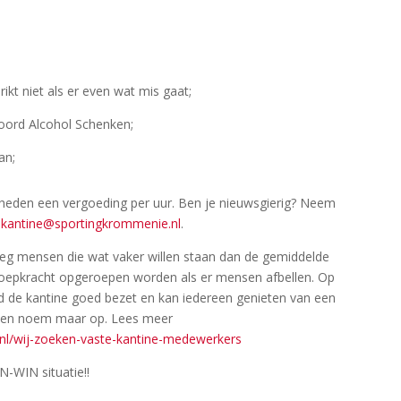
t niet als er even wat mis gaat;
ord Alcohol Schenken;
an;
mheden een vergoeding per uur. Ben je nieuwsgierig? Neem
r
kantine@sportingkrommenie.nl
.
eg mensen die wat vaker willen staan dan de gemiddelde
proepkracht opgeroepen worden als er mensen afbellen. Op
 de kantine goed bezet en kan iedereen genieten van een
je en noem maar op. Lees meer
nl/wij-zoeken-vaste-kantine-medewerkers
N-WIN situatie!!