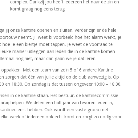
complex. Dankzij jou heeft iedereen het naar de zin en
komt graag nog eens terug!
jij onze kantine openen en sluiten. Verder zijn er de hele
ortouw neemt. Jij weet bijvoorbeeld hoe het alarm werkt, je
 hoe je een biertje moet tappen, je weet de voorraad te
n leuke manier uitleggen aan leden die in de kantine komen
 allemaal nog niet, maar dan gaan we je dat leren.
een oppakken. Met een team van zo’n 5 of 6 andere Kantine
n zorgen dat één van jullie altijd op de club aanwezig is. Op
00 en 18:30. Op zondag is dat tussen ongeveer 10:00 – 18:30.
en in de kantine staan. Het bestuur, de kantinecommissie
arbij helpen. We delen een half jaar van tevoren leden in,
kantinedienst hebben. Ook wordt een vaste groep met
kt elke week of iedereen ook echt komt en zorgt zo nodig voor