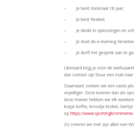
– Je bent minimaal 18 jaar;
– Je bent flexibel;
– Je denkt in oplossingen en schrik
– Je doet de e-learning Verantwo
– Je durft het gesprek aan te ga
Uiteraard krijg je voor de werkzaa
dan contact op! Stuur een mail naa
Daarnaast zoeken we een vaste plo
vrijwilliger. Deze kunnen dan als o
deze manier hebben we elk weekend
kopje koffie, broodje kroket, biert
op
https://www.sportingkrommenie.
Zo creeren we met zijn allen een WI