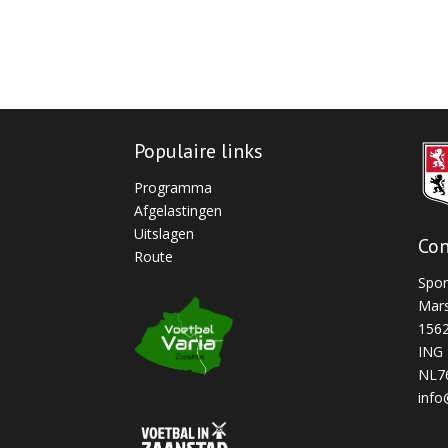
Populaire links
Programma
Afgelastingen
Uitslagen
Con
Route
Spor
Mars
156
ING 
NL7
info