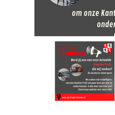
Word jij één van onze betaalde kan
by
admin
|
Jun 30, 2022
|
vrijwilligers