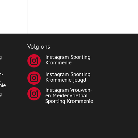
Volg ons
g
Instagram Sporting

Krommenie
n-
Instagram Sporting

l
Krommenie jeugd
nie
Instagram Vrouwen-

g
en Meidenvoetbal
Sporting Krommenie