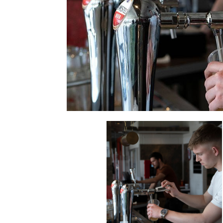
Wij zoeken vaste kantine medewerk
by
admin
|
Jun 30, 2022
|
vrijwilligers