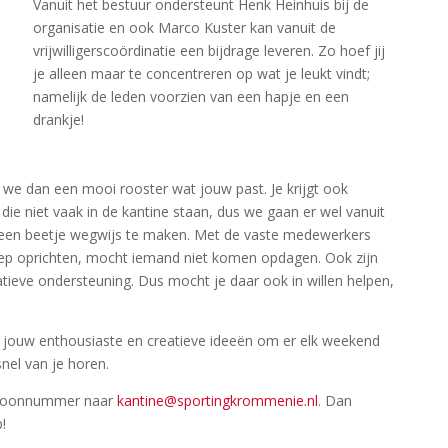
Vanuit het bestuur ondersteunt Henk Heinhuis bij de
organisatie en ook Marco Kuster kan vanuit de
vrijwilligerscoördinatie een bijdrage leveren. Zo hoef jij
je alleen maar te concentreren op wat je leukt vindt;
namelijk de leden voorzien van een hapje en een
drankje!
e dan een mooi rooster wat jouw past. Je krijgt ook
die niet vaak in de kantine staan, dus we gaan er wel vanuit
n een beetje wegwijs te maken. Met de vaste medewerkers
ep oprichten, mocht iemand niet komen opdagen. Ook zijn
ieve ondersteuning. Dus mocht je daar ook in willen helpen,
 jouw enthousiaste en creatieve ideeën om er elk weekend
nel van je horen.
lefoonnummer naar
kantine@sportingkrommenie.nl
. Dan
!