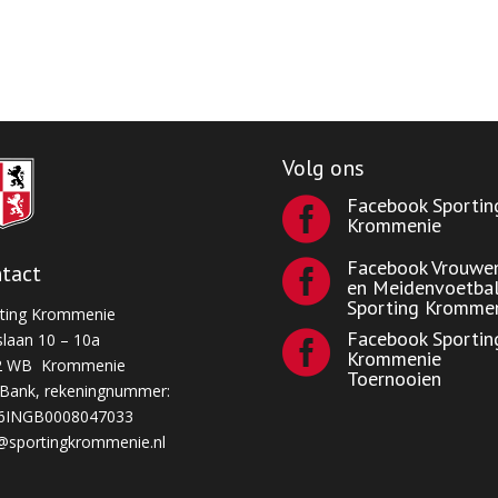
Volg ons
Facebook Sportin

Krommenie
Facebook Vrouwe

tact
en Meidenvoetba
Sporting Kromme
ting Krommenie
Facebook Sportin
laan 10 – 10a

Krommenie
2 WB Krommenie
Toernooien
Bank, rekeningnummer:
6INGB0008047033
@sportingkrommenie.nl