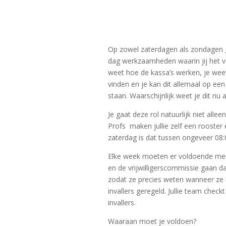
Op zowel zaterdagen als zondagen ga 
dag werkzaamheden waarin jij het vo
weet hoe de kassa’s werken, je weet
vinden en je kan dit allemaal op ee
staan. Waarschijnlijk weet je dit nu
Je gaat deze rol natuurlijk niet all
Profs maken jullie zelf een rooster e
zaterdag is dat tussen ongeveer 08:
Elke week moeten er voldoende mens
en de vrijwilligerscommissie gaan da
zodat ze precies weten wanneer ze 
invallers geregeld. Jullie team chec
invallers.
Waaraan moet je voldoen?