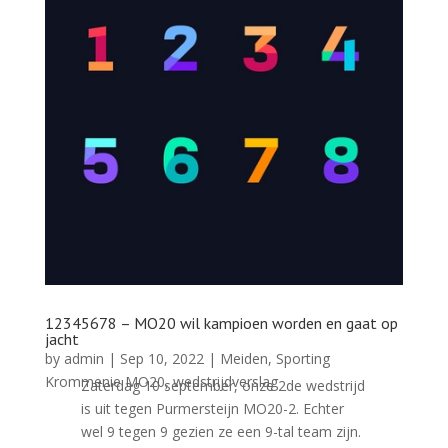
12345678 – MO20 wil kampioen worden en gaat op
jacht
by
admin
|
Sep 10, 2022
|
Meiden
,
Sporting
Krommenie MO20
,
wedstrijdverslag
Zaterdag 10 september, onze 2de wedstrijd
is uit tegen Purmersteijn MO20-2. Echter
wel 9 tegen 9 gezien ze een 9-tal team zijn.