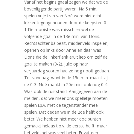
Vanaf het beginsignaal zagen we dat we de
bovenliggende partij waren. Na 5 min.
spelen vrije trap van Noé werd niet echt
lekker tegengehouden door de keepster. 0-
1 De mooiste was misschien wel de
volgende goal in de 13e min. van Doris.
Rechtsachter balbezit, middenveld inspelen,
openen op links door Anne en daar was
Doris die de linkerflank eruit liep om zelf de
goal te maken (0-2). Julie op haar
verjaardag scoren had ze nog nooit gedaan.
Tot vandaag, want in de 15e min. maakt zij
de 0-3. Noé maakt in 20e min. ook nog 0-4.
Was ook de ruststand. Aangegeven aan de
meiden, dat we meer ons spelletje moeten
spelen i.p.v. met de tegenstander mee
spelen. Dat deden we in de 2de helft ook
beter. We hebben niet meer doelpunten
gemaakt helaas t.o.v. de eerste helft, maar
het veldspel was veel beter. Er zat een