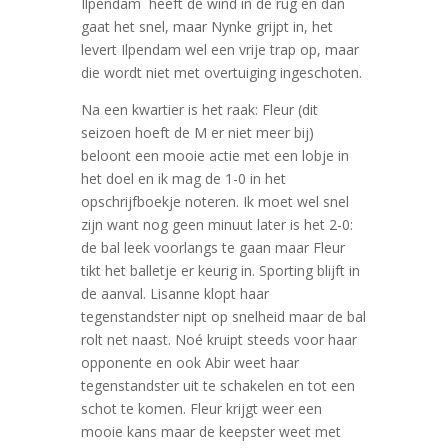
Ilpendam heeft de wind in de rug en dan
gaat het snel, maar Nynke grijpt in, het
levert Ilpendam wel een vrije trap op, maar
die wordt niet met overtuiging ingeschoten.
Na een kwartier is het raak: Fleur (dit
seizoen hoeft de M er niet meer bij)
beloont een mooie actie met een lobje in
het doel en ik mag de 1-0 in het
opschrijfboekje noteren. Ik moet wel snel
zijn want nog geen minuut later is het 2-0:
de bal leek voorlangs te gaan maar Fleur
tikt het balletje er keurig in. Sporting blijft in
de aanval. Lisanne klopt haar
tegenstandster nipt op snelheid maar de bal
rolt net naast. Noé kruipt steeds voor haar
opponente en ook Abir weet haar
tegenstandster uit te schakelen en tot een
schot te komen. Fleur krijgt weer een
mooie kans maar de keepster weet met