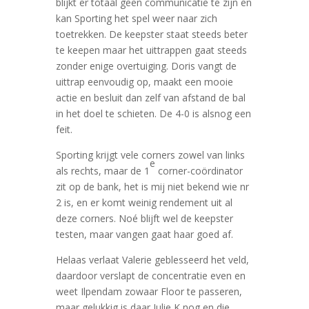
blijkt er totaal geen communicatie te zijn en
kan Sporting het spel weer naar zich
toetrekken. De keepster staat steeds beter
te keepen maar het uittrappen gaat steeds
zonder enige overtuiging. Doris vangt de
uittrap eenvoudig op, maakt een mooie
actie en besluit dan zelf van afstand de bal
in het doel te schieten. De 4-0 is alsnog een
feit.
Sporting krijgt vele corners zowel van links
e
als rechts, maar de 1
corner-coördinator
zit op de bank, het is mij niet bekend wie nr
2 is, en er komt weinig rendement uit al
deze corners. Noé blijft wel de keepster
testen, maar vangen gaat haar goed af.
Helaas verlaat Valerie geblesseerd het veld,
daardoor verslapt de concentratie even en
weet Ilpendam zowaar Floor te passeren,
maar gelukkig is daar Julie K nog en die