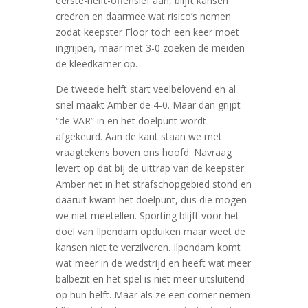
eerste-helft-offensief aan, blijft kansen
creëren en daarmee wat risico’s nemen
zodat keepster Floor toch een keer moet
ingrijpen, maar met 3-0 zoeken de meiden
de kleedkamer op.
De tweede helft start veelbelovend en al
snel maakt Amber de 4-0. Maar dan grijpt
“de VAR” in en het doelpunt wordt
afgekeurd. Aan de kant staan we met
vraagtekens boven ons hoofd. Navraag
levert op dat bij de uittrap van de keepster
Amber net in het strafschopgebied stond en
daaruit kwam het doelpunt, dus die mogen
we niet meetellen. Sporting blijft voor het
doel van Ilpendam opduiken maar weet de
kansen niet te verzilveren. Ilpendam komt
wat meer in de wedstrijd en heeft wat meer
balbezit en het spel is niet meer uitsluitend
op hun helft. Maar als ze een corner nemen