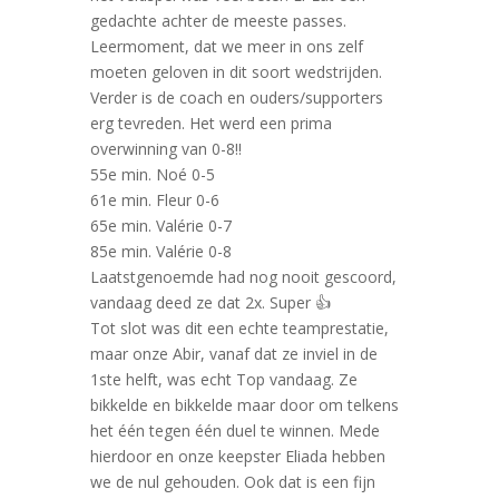
gedachte achter de meeste passes.
Leermoment, dat we meer in ons zelf
moeten geloven in dit soort wedstrijden.
Verder is de coach en ouders/supporters
erg tevreden. Het werd een prima
overwinning van 0-8!!
55e min. Noé 0-5
61e min. Fleur 0-6
65e min. Valérie 0-7
85e min. Valérie 0-8
Laatstgenoemde had nog nooit gescoord,
vandaag deed ze dat 2x. Super 👍
Tot slot was dit een echte teamprestatie,
maar onze Abir, vanaf dat ze inviel in de
1ste helft, was echt Top vandaag. Ze
bikkelde en bikkelde maar door om telkens
het één tegen één duel te winnen. Mede
hierdoor en onze keepster Eliada hebben
we de nul gehouden. Ook dat is een fijn