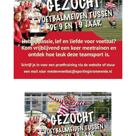
Wij zoeken meiden van 9-19 jaar
by
admin
|
Aug 17, 2022
|
damesvoetbal
,
Meiden
,
Sporting Krommenie MO20