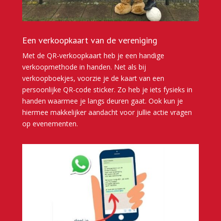
Een verkoopkaart van de vereniging
Met de QR-verkoopkaart heb je een handige
verkoopmethode in handen. Net als bij
verkoopboekjes, voorzie je de kaart van een
persoonlijke QR-code sticker. Zo heb je iets fysieks in
handen waarmee je langs deuren gaat. Ook kun je
hiermee makkelijker aandacht voor jullie actie vragen
op evenementen.