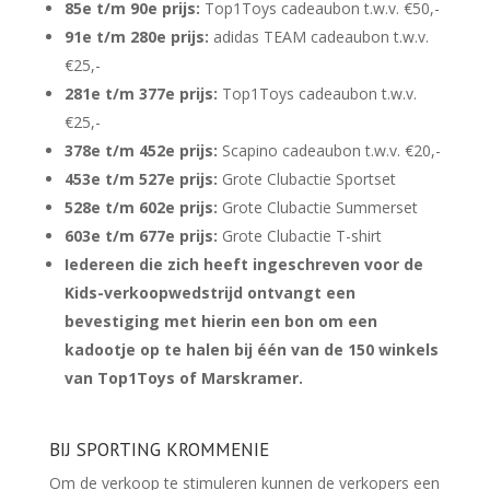
85e t/m 90e prijs:
Top1Toys cadeaubon t.w.v. €50,-
91e t/m 280e prijs:
adidas TEAM cadeaubon t.w.v.
€25,-
281e t/m 377e prijs:
Top1Toys cadeaubon t.w.v.
€25,-
378e t/m 452e prijs:
Scapino cadeaubon t.w.v. €20,-
453e t/m 527e prijs:
Grote Clubactie Sportset
528e t/m 602e prijs:
Grote Clubactie Summerset
603e t/m 677e prijs:
Grote Clubactie T-shirt
Iedereen die zich heeft ingeschreven voor de
Kids-verkoopwedstrijd ontvangt een
bevestiging met hierin een bon om een
kadootje op te halen bij één van de 150 winkels
van Top1Toys of Marskramer.
BIJ SPORTING KROMMENIE
Om de verkoop te stimuleren kunnen de verkopers een