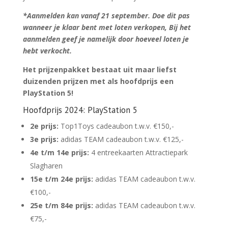
*Aanmelden kan vanaf 21 september. Doe dit pas
wanneer je klaar bent met loten verkopen,
Bij het
aanmelden geef je namelijk door hoeveel loten je
hebt verkocht.
Het prijzenpakket bestaat uit maar liefst
duizenden prijzen met als hoofdprijs een
PlayStation 5!
Hoofdprijs 2024: PlayStation 5
2e prijs:
Top1Toys cadeaubon t.w.v. €150,-
3e prijs:
adidas TEAM cadeaubon t.w.v. €125,-
4e t/m 14e prijs:
4 entreekaarten Attractiepark
Slagharen
15e t/m 24e prijs:
adidas TEAM cadeaubon t.w.v.
€100,-
25e t/m 84e prijs:
adidas TEAM cadeaubon t.w.v.
€75,-