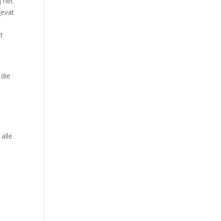
j het
gevat
t
t
e
 die
 alle