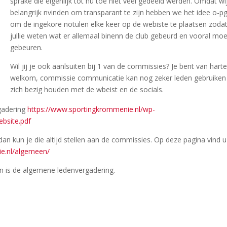
sprake die eigenlijk tot nu toe niet veel gedeeld werden. Omdat wi
belangrijk nvinden om transparant te zijn hebben we het idee o-p
om de ingekore notulen elke keer op de webiste te plaatsen zoda
jullie weten wat er allemaal binenn de club gebeurd en vooral moe
gebeuren.
Wil jij je ook aanlsuiten bij 1 van de commissies? Je bent van hart
welkom, commissie communicatie kan nog zeker leden gebruiken
zich bezig houden met de wbeist en de socials.
rgadering
https://www.sportingkrommenie.nl/wp-
bsite.pdf
dan kun je die altijd stellen aan de commissies. Op deze pagina vind u
e.nl/algemeen/
n is de algemene ledenvergadering.