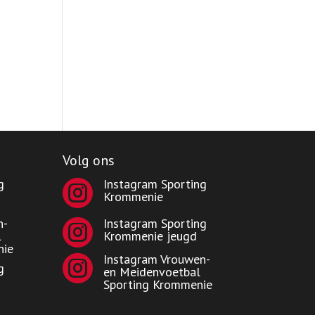
Volg ons
g
Instagram Sporting

Krommenie
n-
Instagram Sporting

l
Krommenie jeugd
nie
Instagram Vrouwen-

g
en Meidenvoetbal
Sporting Krommenie