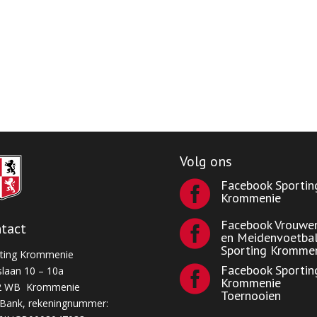
Volg ons
Facebook Sportin

Krommenie
Facebook Vrouwe

tact
en Meidenvoetba
Sporting Kromme
ting Krommenie
Facebook Sportin
laan 10 – 10a

Krommenie
2 WB Krommenie
Toernooien
Bank, rekeningnummer: