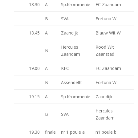
18.30
A
Sp.Krommenie
FC Zaandam
B
SVA
Fortuna W
18.45
A
Zaandijk
Blauw Wit W
Hercules
Rood Wit
B
Zaandam
Zaanstad
19.00
A
KFC
FC Zaandam
B
Assendelft
Fortuna W
19.15
A
Sp.Krommenie
Zaandijk
Hercules
B
SVA
Zaandam
19.30
finale
nr 1 poule a
n1 poule b