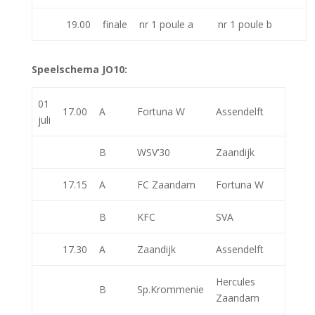
19.00
finale
nr 1 poule a
nr 1 poule b
Speelschema JO10:
01
17.00
A
Fortuna W
Assendelft
juli
B
WSV’30
Zaandijk
17.15
A
FC Zaandam
Fortuna W
B
KFC
SVA
17.30
A
Zaandijk
Assendelft
Hercules
B
Sp.Krommenie
Zaandam