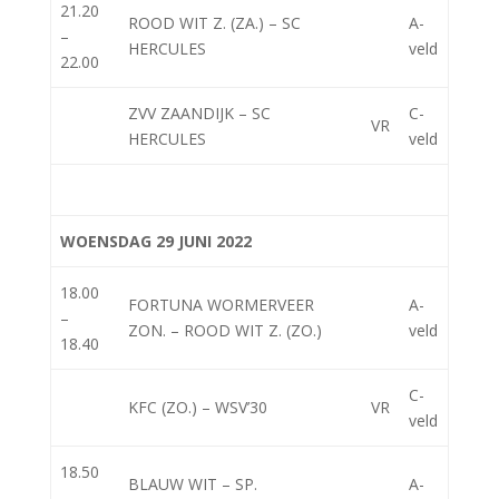
21.20
ROOD WIT Z. (ZA.) – SC
A-
–
HERCULES
veld
22.00
ZVV ZAANDIJK – SC
C-
VR
HERCULES
veld
WOENSDAG 29 JUNI 2022
18.00
FORTUNA WORMERVEER
A-
–
ZON. – ROOD WIT Z. (ZO.)
veld
18.40
C-
KFC (ZO.) – WSV’30
VR
veld
18.50
BLAUW WIT – SP.
A-
–