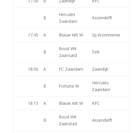
17.30
A
Zaandijk
KFC
Hercules
B
Assendelft
Zaandam
17.45
A
Blauw Wit W
Sp.Krommenie
Rood Wit
B
SVA
Zaansatd
18.00
A
FC Zaandam
Zaandijk
Hercules
B
Fortuna W
Zaandam
18.15
A
Blauw Wit W
KFC
Rood Wit
B
Assendelft
Zaanstad