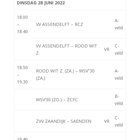
DINSDAG 28 JUNI 2022
18.00
A-
–
VV ASSENDELFT – RCZ
veld
18.40
VV ASSENDELFT – ROOD WIT
C-
VR
Z.
veld
18.50
ROOD WIT Z. (ZA.) – WSV”30
A-
–
(ZA.)
veld
19.30
B-
WSV’30 (ZO.) – ZCFC
veld
C-
ZVV ZAANDIJK – SAENDEN
VR
veld
19.40