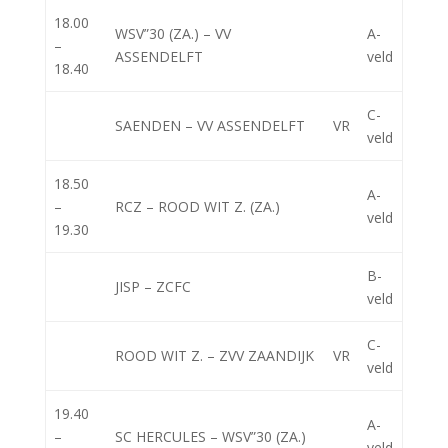
18.00
WSV”30 (ZA.) – VV
A-
–
ASSENDELFT
veld
18.40
C-
SAENDEN – VV ASSENDELFT
VR
veld
18.50
A-
–
RCZ – ROOD WIT Z. (ZA.)
veld
19.30
B-
JISP – ZCFC
veld
C-
ROOD WIT Z. – ZVV ZAANDIJK
VR
veld
19.40
A-
–
SC HERCULES – WSV”30 (ZA.)
veld