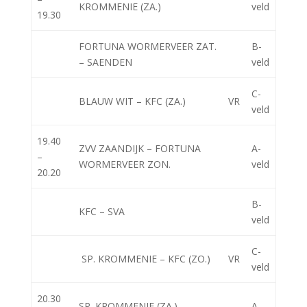
KROMMENIE (ZA.)
veld
19.30
FORTUNA WORMERVEER ZAT.
B-
– SAENDEN
veld
C-
BLAUW WIT – KFC (ZA.)
VR
veld
19.40
ZVV ZAANDIJK – FORTUNA
A-
–
WORMERVEER ZON.
veld
20.20
B-
KFC – SVA
veld
C-
SP. KROMMENIE – KFC (ZO.)
VR
veld
20.30
SP. KROMMENIE (ZA.) –
A-