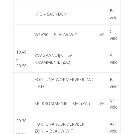
B-
KFC – SAENDEN
veld
C-
WSV’30 – BLAUW WIT
VR
veld
19.40
ZVV ZAANDIJK – SP.
A-
–
KROMMENIE (ZA.)
veld
20.20
FORTUNA WORMERVEER ZAT.
B-
– KFC
veld
C-
SP. KROMMENIE – KFC (ZA.)
VR
veld
20.30
FORTUNA WORMERVEER
A-
–
ZON. – BLAUW WIT
veld