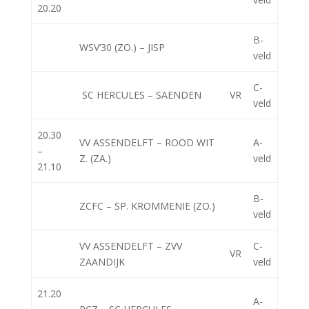
20.20
B-
WSV’30 (ZO.) – JISP
veld
C-
SC HERCULES – SAENDEN
VR
veld
20.30
VV ASSENDELFT – ROOD WIT
A-
–
Z. (ZA.)
veld
21.10
B-
ZCFC – SP. KROMMENIE (ZO.)
veld
VV ASSENDELFT – ZVV
C-
VR
ZAANDIJK
veld
21.20
A-