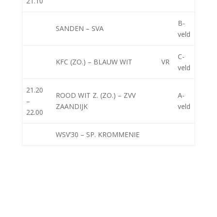
21.10
B-
SANDEN – SVA
veld
C-
KFC (ZO.) – BLAUW WIT
VR
veld
21.20
ROOD WIT Z. (ZO.) – ZVV
A-
–
ZAANDIJK
veld
22.00
WSV’30 – SP. KROMMENIE