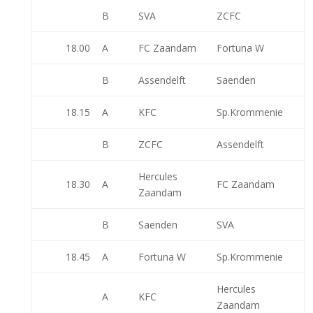
B
SVA
ZCFC
18.00
A
FC Zaandam
Fortuna W
B
Assendelft
Saenden
18.15
A
KFC
Sp.Krommenie
B
ZCFC
Assendelft
Hercules
18.30
A
FC Zaandam
Zaandam
B
Saenden
SVA
18.45
A
Fortuna W
Sp.Krommenie
Hercules
A
KFC
Zaandam