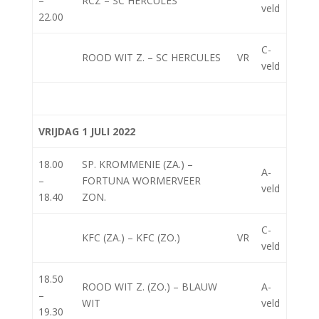
–
RCZ – SC HERCULES
veld
22.00
C-
ROOD WIT Z. – SC HERCULES
VR
veld
VRIJDAG 1 JULI 2022
18.00
SP. KROMMENIE (ZA.) –
A-
–
FORTUNA WORMERVEER
veld
18.40
ZON.
C-
KFC (ZA.) – KFC (ZO.)
VR
veld
18.50
ROOD WIT Z. (ZO.) – BLAUW
A-
–
WIT
veld
19.30