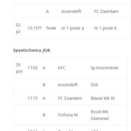
A
Assendelft
FC Zaandam
02
15.15??
finale
nr 1 poule a
nr 1 poule b
jul
Speelschema JO8:
29
17.00
A
KFC
Sp.Krommenie
juni
B
Assendelft
SVA
17.15
A
FC Zaandam
Blauw Wit W
Rood Wit
B
Fortuna W
Zaanstad