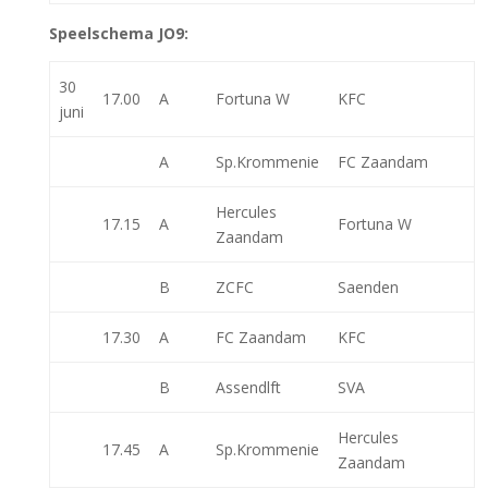
Speelschema JO9:
30
17.00
A
Fortuna W
KFC
juni
A
Sp.Krommenie
FC Zaandam
Hercules
17.15
A
Fortuna W
Zaandam
B
ZCFC
Saenden
17.30
A
FC Zaandam
KFC
B
Assendlft
SVA
Hercules
17.45
A
Sp.Krommenie
Zaandam