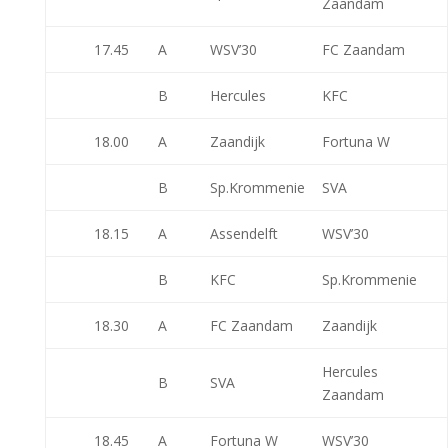
Zaandam
17.45
A
WSV’30
FC Zaandam
B
Hercules
KFC
18.00
A
Zaandijk
Fortuna W
B
Sp.Krommenie
SVA
18.15
A
Assendelft
WSV’30
B
KFC
Sp.Krommenie
18.30
A
FC Zaandam
Zaandijk
Hercules
B
SVA
Zaandam
18.45
A
Fortuna W
WSV’30