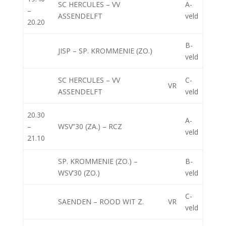
SC HERCULES – VV
A-
–
ASSENDELFT
veld
20.20
B-
JISP – SP. KROMMENIE (ZO.)
veld
SC HERCULES – VV
C-
VR
ASSENDELFT
veld
20.30
A-
–
WSV”30 (ZA.) – RCZ
veld
21.10
SP. KROMMENIE (ZO.) –
B-
WSV’30 (ZO.)
veld
C-
SAENDEN – ROOD WIT Z.
VR
veld