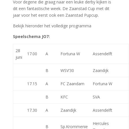
Voor degene die graag naar een leuke derby kijken is
dit een fantastische week. De Zaanstad Cup met dit
jaar voor het eerst ook een Zaanstad Pupcup.
Bekijk hieronder het volledige programma
Speelschema JO7:
28
17.00
A
Fortuna W
Assendelft
juni
B
WSV’30
Zaandijk
17.15
A
FC Zaandam
Fortuna W
B
KFC
SVA
17.30
A
Zaandijk
Assendelft
Hercules
B
Sp.Krommenie