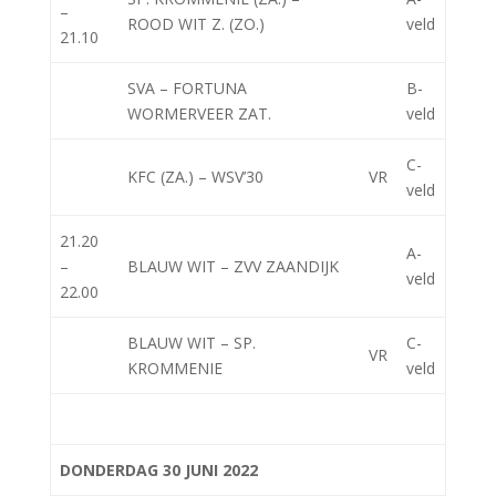
–
ROOD WIT Z. (ZO.)
veld
21.10
SVA – FORTUNA
B-
WORMERVEER ZAT.
veld
C-
KFC (ZA.) – WSV’30
VR
veld
21.20
A-
–
BLAUW WIT – ZVV ZAANDIJK
veld
22.00
BLAUW WIT – SP.
C-
VR
KROMMENIE
veld
DONDERDAG 30 JUNI 2022