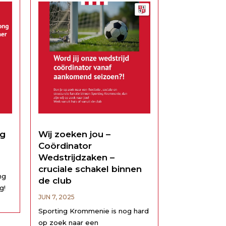
 en
niet missen! Waarom zou je
komen?...
ng
Wij zoeken jou –
Coördinator
Wedstrijdzaken –
cruciale schakel binnen
ng
de club
g!
JUN 7, 2025
den
Sporting Krommenie is nog hard
op zoek naar een