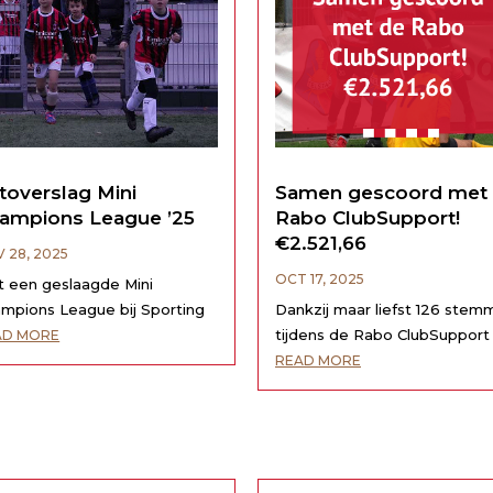
toverslag Mini
Samen gescoord met
ampions League ’25
Rabo ClubSupport!
€2.521,66
 28, 2025
OCT 17, 2025
 een geslaagde Mini
mpions League bij Sporting
Dankzij maar liefst 126 stem
mmenie!Vandaag straalden
tijdens de Rabo ClubSupport
AD MORE
kinderen op het veld en
actie hebben we €2.521,66
READ MORE
oten ze met volle teugen
opgehaald! Dit is maar liefst
 alle wedstrijden, goals en
meer dan vorig jaar! Met dit
 samen spelen. Dankzij de
prachtige bedrag kunnen we
tastische inzet van iedereen
extra aluminium doelen
 het weer een sportieve en...
aanschaffen voor onze