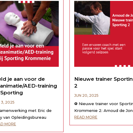
jeugdteams.Iedere stem telt
samen hebben we...
ld je aan voor de
Nieuwe trainer Sporti
animatie/AED-training
2
j Sporting
JUN 20, 2025
 3, 2025
⚽️ Nieuwe trainer voor Sporti
samenwerking met Eric de
Krommenie 2: Arnoud de Jon
y van Opleidingsbureau
🎉 We zijn blij te kunnen mel
READ MORE
nimatie-nut organiseert
dat Arnoud de Jong is
AD MORE
rting op dinsdag 18
aangesteld als de nieuwe