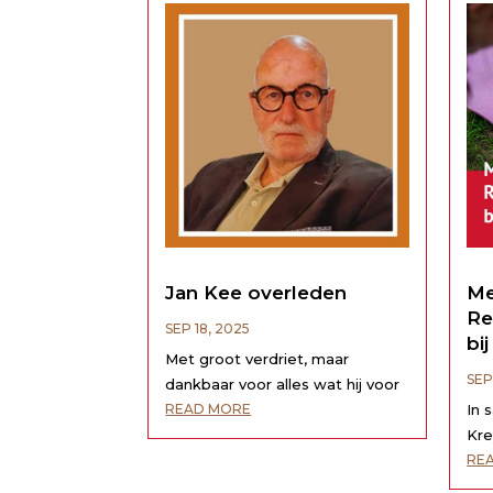
Derby’s...
Jan Kee overleden
Me
Re
SEP 18, 2025
bi
Met groot verdriet, maar
SEP
dankbaar voor alles wat hij voor
zovelen heeft betekend, delen
In 
READ MORE
wij u mee dat is overleden: Jan
Kre
Keeeen warm en betrokken
Rea
RE
mens,vrijwilliger in hart en nieren.
Spo