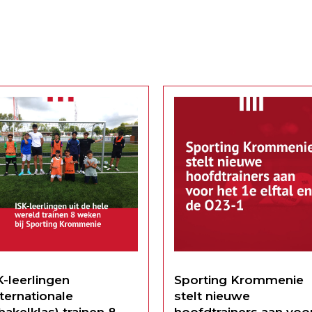
vember en donderdag 20
trainer/coach van ons tweed
vember weer een
elftal. 🙌 👉 En nee, je leest h
nimatie/AED-training. De
goed: dit is niet dezelfde
ining vindt plaats in de
Arnoud de Jong die al jarenl
tine van Sporting en duurt
actief...
 avond. De cursus is
iaal...
K-leerlingen
Sporting Krommenie
nternationale
stelt nieuwe