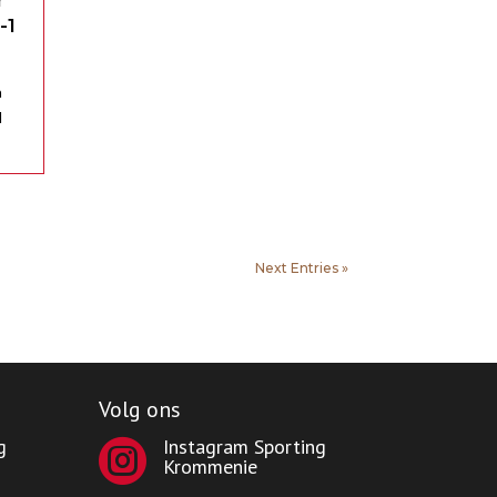
r
-1
n
d
1e
ide
Next Entries »
Volg ons
g
Instagram Sporting

Krommenie