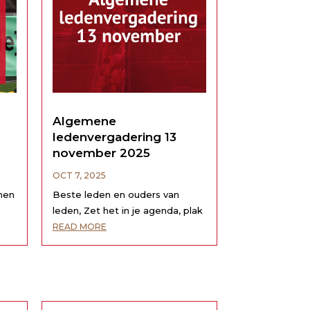
Algemene
ledenvergadering 13
november 2025
OCT 7, 2025
men
Beste leden en ouders van
leden, Zet het in je agenda, plak
een post-it op je voorhoofd of
READ MORE
 25%
schrijf het op de keukentafel!
Want op 13 november om 20:00
vindt de Algemene
Ledenvergadering van Sporting
Krommenie plaats, en die wil je