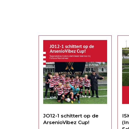
Jan heeft zich zijn hele leven
no
met passie en tomeloze inzet
no
ingezet voor het...
Rea
tra
kan
één
spec
JO12-1 schittert op de
IS
ArsenioVibez Cup!
(I