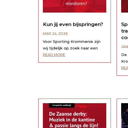
Kun jij even bijspringen?
Sp
tr
MAR 24, 2026
co
Voor Sporting Krommenie zijn
JAN
wij tijdelijk op zoek naar een
vrijwilliger die wil helpen bij het
De 
READ MORE
monitoren van de
Kro
kantinebezetting in de periode
Met
RE
van 1 april tot 23 mei. In deze rol
dat
zorg je ervoor dat de planning
sei
rondom de kantinediensten
Hij
goed verloopt en dat teams...
kom
bou
eer
Kro